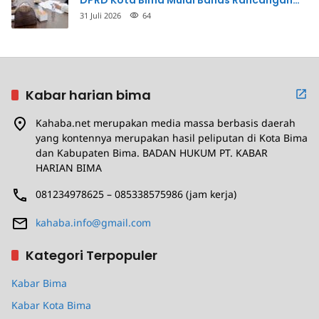
DPRD Kota Bima Mulai Bahas Rancangan
Perda Pencegahan
31 Juli 2026
64
Kabar harian bima
Kahaba.net merupakan media massa berbasis daerah
yang kontennya merupakan hasil peliputan di Kota Bima
dan Kabupaten Bima. BADAN HUKUM PT. KABAR
HARIAN BIMA
081234978625 – 085338575986 (jam kerja)
kahaba.info@gmail.com
Kategori Terpopuler
Kabar Bima
Kabar Kota Bima