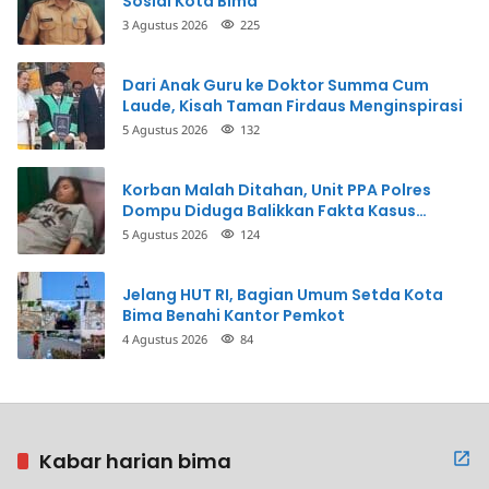
Sosial Kota Bima
3 Agustus 2026
225
Dari Anak Guru ke Doktor Summa Cum
Laude, Kisah Taman Firdaus Menginspirasi
5 Agustus 2026
132
Korban Malah Ditahan, Unit PPA Polres
Dompu Diduga Balikkan Fakta Kasus
Penganiayaan
5 Agustus 2026
124
Jelang HUT RI, Bagian Umum Setda Kota
Bima Benahi Kantor Pemkot
4 Agustus 2026
84
Kabar harian bima