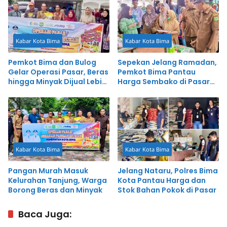
Kabar Kota Bima
Kabar Kota Bima
Pemkot Bima dan Bulog
Sepekan Jelang Ramadan,
Gelar Operasi Pasar, Beras
Pemkot Bima Pantau
hingga Minyak Dijual Lebih
Harga Sembako di Pasar
Murah
Amahami
Kabar Kota Bima
Kabar Kota Bima
Pangan Murah Masuk
Jelang Nataru, Polres Bima
Kelurahan Tanjung, Warga
Kota Pantau Harga dan
Borong Beras dan Minyak
Stok Bahan Pokok di Pasar
Baca Juga: