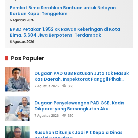
Pemkot Bima Serahkan Bantuan untuk Nelayan
Korban Kapal Tenggelam
6 Agustus 2026
BPBD Petakan 1.952 KK Rawan Kekeringan di Kota
Bima, 5.604 Jiwa Berpotensi Terdampak
6 Agustus 2026
Pos Populer
Dugaan PAD GSB Ratusan Juta tak Masuk
Kas Daerah, Inspektorat Panggil Pihak
Terkait
7 Agustus 2026
368
Dugaan Penyelewengan PAD GSB, Kadis
Dikpora: yang Bersangkutan Akui
Perbuatannya dan Siap Mengembalikan
7 Agustus 2026
350
Uang
Rusdhan Ditunjuk Jadi Plt Kepala Dinas