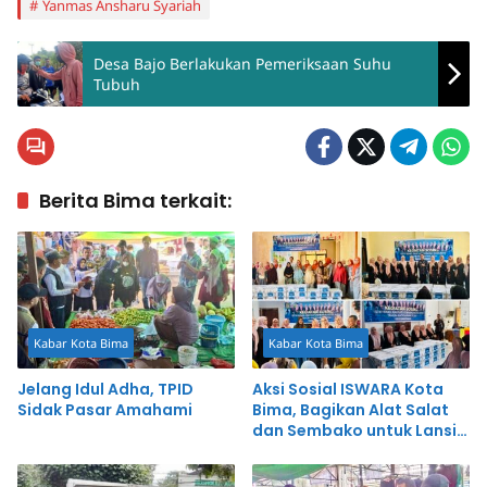
Yanmas Ansharu Syariah
Desa Bajo Berlakukan Pemeriksaan Suhu
Tubuh
Berita Bima terkait:
Kabar Kota Bima
Kabar Kota Bima
Jelang Idul Adha, TPID
Aksi Sosial ISWARA Kota
Sidak Pasar Amahami
Bima, Bagikan Alat Salat
dan Sembako untuk Lansia
dan Janda di 5 Kecamatan