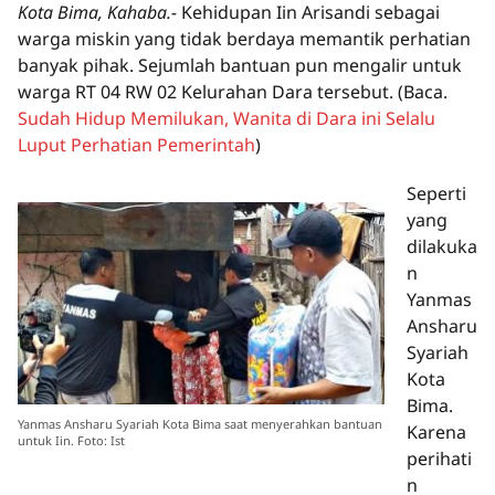
Kota Bima, Kahaba.-
Kehidupan Iin Arisandi sebagai
warga miskin yang tidak berdaya memantik perhatian
banyak pihak. Sejumlah bantuan pun mengalir untuk
warga RT 04 RW 02 Kelurahan Dara tersebut.
(Baca.
Sudah Hidup Memilukan, Wanita di Dara ini Selalu
Luput Perhatian Pemerintah
)
Seperti
yang
dilakuka
n
Yanmas
Ansharu
Syariah
Kota
Bima.
Yanmas Ansharu Syariah Kota Bima saat menyerahkan bantuan
Karena
untuk Iin. Foto: Ist
perihati
n