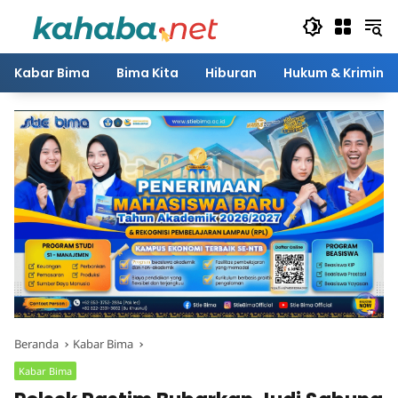
Langsung
ke
konten
Kabar Bima
Bima Kita
Hiburan
Hukum & Kriminal
Beranda
Kabar Bima
Kabar Bima