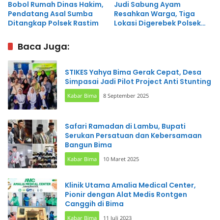
Bobol Rumah Dinas Hakim,
Judi Sabung Ayam
Pendatang Asal Sumba
Resahkan Warga, Tiga
Ditangkap Polsek Rastim
Lokasi Digerebek Polsek
Rasbar
Baca Juga:
STIKES Yahya Bima Gerak Cepat, Desa
Simpasai Jadi Pilot Project Anti Stunting
Kabar Bima
8 September 2025
Safari Ramadan di Lambu, Bupati
Serukan Persatuan dan Kebersamaan
Bangun Bima
Kabar Bima
10 Maret 2025
Klinik Utama Amalia Medical Center,
Pionir dengan Alat Medis Rontgen
Canggih di Bima
Kabar Bima
11 Juli 2023