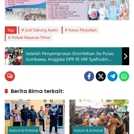
Tag:
Judi Sabung Ayam
Kasus Perjudian
Polsek Rasanae Timur
Setelah Penyemprotan Disinfektan Se-Pulau
Sumbawa, Anggota DPR RI HM Syafrudin
Bagikan Hand Sanitizer
Berita Bima terkait:
Hukum & Kriminal
Hukum & Kriminal