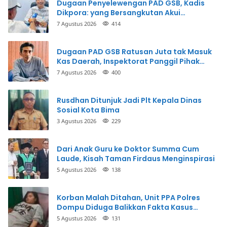
Dugaan Penyelewengan PAD GSB, Kadis
Dikpora: yang Bersangkutan Akui
Perbuatannya dan Siap Mengembalikan
7 Agustus 2026
414
Uang
Dugaan PAD GSB Ratusan Juta tak Masuk
Kas Daerah, Inspektorat Panggil Pihak
Terkait
7 Agustus 2026
400
Rusdhan Ditunjuk Jadi Plt Kepala Dinas
Sosial Kota Bima
3 Agustus 2026
229
Dari Anak Guru ke Doktor Summa Cum
Laude, Kisah Taman Firdaus Menginspirasi
5 Agustus 2026
138
Korban Malah Ditahan, Unit PPA Polres
Dompu Diduga Balikkan Fakta Kasus
Penganiayaan
5 Agustus 2026
131