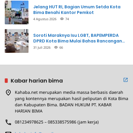
Jelang HUT RI, Bagian Umum Setda Kota
Bima Benahi Kantor Pemkot
4 Agustus 2026
74
Soroti Maraknya Isu LGBT, BAPEMPERDA
DPRD Kota Bima Mulai Bahas Rancangan
Perda Pencegahan
31 Juli 2026
66
Kabar harian bima
Kahaba.net merupakan media massa berbasis daerah
yang kontennya merupakan hasil peliputan di Kota Bima
dan Kabupaten Bima. BADAN HUKUM PT. KABAR
HARIAN BIMA
081234978625 – 085338575986 (jam kerja)