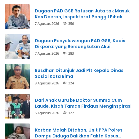
Dugaan PAD GSB Ratusan Juta tak Masuk
Kas Daerah, Inspektorat Panggil Pihak
Terkait
7 Agustus 2026
356
Dugaan Penyelewengan PAD GSB, Kadis
Dikpora: yang Bersangkutan Akui
Perbuatannya dan Siap Mengembalikan
7 Agustus 2026
283
Uang
Rusdhan Ditunjuk Jadi Plt Kepala Dinas
Sosial Kota Bima
3 Agustus 2026
224
Dari Anak Guru ke Doktor Summa Cum
Laude, Kisah Taman Firdaus Menginspirasi
5 Agustus 2026
127
Korban Malah Ditahan, Unit PPA Polres
Dompu Diduga Balikkan Fakta Kasus