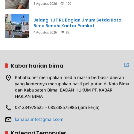
Penganiayaan
5 Agustus 2026
120
Jelang HUT RI, Bagian Umum Setda Kota
Bima Benahi Kantor Pemkot
4 Agustus 2026
83
Kabar harian bima
Kahaba.net merupakan media massa berbasis daerah
yang kontennya merupakan hasil peliputan di Kota Bima
dan Kabupaten Bima. BADAN HUKUM PT. KABAR
HARIAN BIMA
081234978625 – 085338575986 (jam kerja)
kahaba.info@gmail.com
Kategori Terpopuler