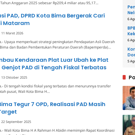
 Tahun Anggaran 2025 sebesar Rp209,4 miliar atau 95,17…
Pem
Nel
si PAD, DPRD Kota Bima Bergerak Cari
6 Ag
di Mataram
BPB
11 Maret 2026
Kek
Be
6 Ag
a.- Upaya memperkuat strategi peningkatan Pendapatan Asli Daerah
a Bima dan Badan Pembentukan Peraturan Daerah (Bapemperda)…
Kor
Dom
bau Kendaraan Plat Luar Ubah ke Plat
Pe
5 Ag
 Genjot PAD di Tengah Fiskal Terbatas
Po
13 Oktober 2025
.- Di tengah kondisi fiskal yang terbatas dan menurunnya transfer
tah pusat, Wali Kota Bima H…
Bima Tegur 7 OPD, Realisasi PAD Masih
Target
22 September 2025
a.- Wali Kota Bima H A Rahman H Abidin memimpin Rapat Koordinasi