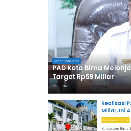
Kabar Kota Bima
PAD Kota Bima Melonjak
Target Rp59 Miliar
22 Juli 2026
Realisasi
Miliar, Ini
Kabupaten Bima
Kabupaten Bima, 