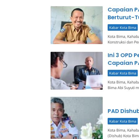
Capaian P
Berturut-T
Kabar Kota Bima
Kota Bima, Kahaba
Konstruksi dan P
Ini 3 OPD 
Capaian P
Kabar Kota Bima
Kota Bima, Kahab
Bima Abi Suyuti
PAD Dishu
Kabar Kota Bima
Kota Bima, Kahab
(Dishub) Kota Bi