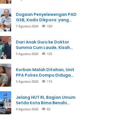
Dugaan Penyelewengan PAD
GSB, Kadis Dikpora: yang
Bersangkutan Akui
7 Agustus 2026
159
Perbuatannya dan Siap
Mengembalikan Uang
Dari Anak Guru ke Doktor
Summa Cum Laude, Kisah
Taman Firdaus Menginspirasi
5 Agustus 2026
125
Korban Malah Ditahan, Unit
PPA Polres Dompu Diduga
Balikkan Fakta Kasus
5 Agustus 2026
115
Penganiayaan
Jelang HUT RI, Bagian Umum
Setda Kota Bima Benahi
Kantor Pemkot
4 Agustus 2026
82