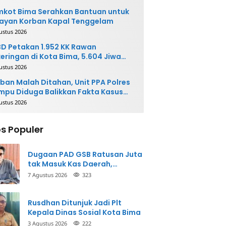
kot Bima Serahkan Bantuan untuk
ayan Korban Kapal Tenggelam
ustus 2026
D Petakan 1.952 KK Rawan
eringan di Kota Bima, 5.604 Jiwa
rpotensi Terdampak
ustus 2026
ban Malah Ditahan, Unit PPA Polres
pu Diduga Balikkan Fakta Kasus
nganiayaan
ustus 2026
s Populer
Dugaan PAD GSB Ratusan Juta
tak Masuk Kas Daerah,
Inspektorat Panggil Pihak
7 Agustus 2026
323
Terkait
Rusdhan Ditunjuk Jadi Plt
Kepala Dinas Sosial Kota Bima
3 Agustus 2026
222