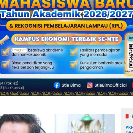
PKH
Dij