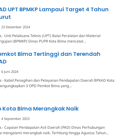
AD UPT BPMKP Lampaui Target 4 Tahun
urut
23 Desember 2024
.- Unit Pelaksana Teknis (UPT) Balai Peralatan dan Material
engujian (BPMKP) Dinas PUPR Kota Bima mencatat…
Pemkot Bima Tertinggi dan Terendah
AD
6 Juni 2024
a.- Kabid Penagihan dan Pelayanan Pendapatan Daerah BPKAD Kota
 mengungkapkan 3 OPD Pemkot Bima yang…
b Kota Bima Merangkak Naik
4 September 2023
a.- Capaian Pendapatan Asli Daerah (PAD) Dinas Perhubungan
ma mengalami merangkak naik. Terhitung hingga Agustus Tahun…