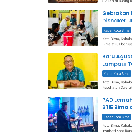
(Rakor) di Ruang
Gebrakan 
Disnaker u
Kabar Kota Bima
Kota Bima, Kahab
Bima terus berup
Baru Agus
Lampaui T
Kabar Kota Bima
Kota Bima, Kahaba
Kesehatan Daerah
PAD Lemah 
STIE Bima 
Kabar Kota Bima
Kota Bima, Kahab
inspirasi saat Ra