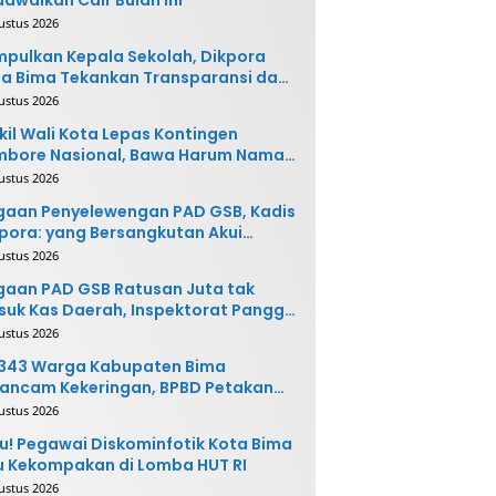
ustus 2026
pulkan Kepala Sekolah, Dikpora
a Bima Tekankan Transparansi dan
vasi
ustus 2026
il Wali Kota Lepas Kontingen
mbore Nasional, Bawa Harum Nama
ta Bima
ustus 2026
gaan Penyelewengan PAD GSB, Kadis
pora: yang Bersangkutan Akui
buatannya dan Siap
ustus 2026
ngembalikan Uang
aan PAD GSB Ratusan Juta tak
uk Kas Daerah, Inspektorat Panggil
ak Terkait
ustus 2026
.343 Warga Kabupaten Bima
ancam Kekeringan, BPBD Petakan
 Desa Rawan
ustus 2026
u! Pegawai Diskominfotik Kota Bima
 Kekompakan di Lomba HUT RI
ustus 2026