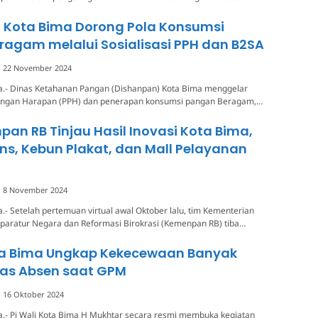
 Kota Bima Dorong Pola Konsumsi
agam melalui Sosialisasi PPH dan B2SA
22 November 2024
a.- Dinas Ketahanan Pangan (Dishanpan) Kota Bima menggelar
 Pangan Harapan (PPH) dan penerapan konsumsi pangan Beragam,…
an RB Tinjau Hasil Inovasi Kota Bima,
tens, Kebun Plakat, dan Mall Pelayanan
8 November 2024
.- Setelah pertemuan virtual awal Oktober lalu, tim Kementerian
aratur Negara dan Reformasi Birokrasi (Kemenpan RB) tiba…
ota Bima Ungkap Kekecewaan Banyak
nas Absen saat GPM
16 Oktober 2024
a.- Pj Wali Kota Bima H Mukhtar secara resmi membuka kegiatan