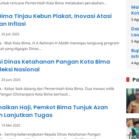
untuk rencana Pemerintah Kota Bima melakukan perubahan…
Man
Kot
Bima Tinjau Kebun Plakat, Inovasi Atasi
5 Ag
an Inflasi
Dar
25 Juli 2025
Lau
Men
5 Ag
a.- Wali Kota Bima, H A Rahman H Abidin meninjau langsung program
kat yang digagas Dinas…
Bup
Inf
si Dinas Ketahanan Pangan Kota Bima
4 Ag
eksi Nasional
Po
24 Juni 2025
.- Kabar baik datang dari Pemerintah Kota Bima. Dua inovasi milik
Pangan (Dishanpan) Kota Bima berhasil…
naikan Haji, Pemkot Bima Tunjuk Azan
lh Lanjutkan Tugas
14 Mei 2025
a.- Seiring keberangkatan Kepala Dinas Ketahanan Pangan