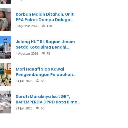
Korban Malah Ditahan, Unit
PPA Polres Dompu Diduga
Balikkan Fakta Kasus
5 Agustus 2026
110
Penganiayaan
Jelang HUT RI, Bagian Umum
Setda Kota Bima Benahi
Kantor Pemkot
4 Agustus 2026
78
Mori Hanafi Siap Kawal
Pengembangan Pelabuhan
Bima, KSOP Usulkan Tambahan
31 Juli 2026
66
Dermaga Rp400 Miliar
Soroti Maraknya Isu LGBT,
BAPEMPERDA DPRD Kota Bima
Mulai Bahas Rancangan Perda
31 Juli 2026
66
Pencegahan