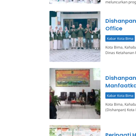
meluncurkan prog
Dishanpan
Office
Kabar Kota Bima
Kota Bima, Kahaba
Dinas Ketahanan 
Dishanpan 
Manfaatk
Kabar Kota Bima
Kota Bima, Kahaba
(Dishanpan) Kota 
Peringati 