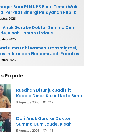
ager Baru PLN UP3 Bima Temui Wali
a, Perkuat Sinergi Pelayanan Publik
ustus 2026
i Anak Guru ke Doktor Summa Cum
de, Kisah Taman Firdaus
ginspirasi
ustus 2026
ati Bima Lobi Wamen Transmigrasi,
rastruktur dan Ekonomi Jadi Prioritas
ustus 2026
s Populer
Rusdhan Ditunjuk Jadi Plt
Kepala Dinas Sosial Kota Bima
3 Agustus 2026
219
Dari Anak Guru ke Doktor
Summa Cum Laude, Kisah
Taman Firdaus Menginspirasi
5 Agustus 2026
116