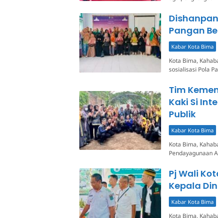
Dishanpan
Pangan Ber
Kabar Kota Bima
Kota Bima, Kahab
sosialisasi Pola
Tim Kemenp
Kaki Si In
Publik
Kabar Kota Bima
Kota Bima, Kahaba
Pendayagunaan Ap
Pj Wali K
Kepala Di
Kabar Kota Bima
Kota Bima, Kahab