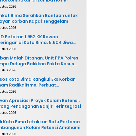
ustus 2026
kot Bima Serahkan Bantuan untuk
ayan Korban Kapal Tenggelam
ustus 2026
D Petakan 1.952 KK Rawan
eringan di Kota Bima, 5.604 Jiwa
rpotensi Terdampak
ustus 2026
ban Malah Ditahan, Unit PPA Polres
pu Diduga Balikkan Fakta Kasus
nganiayaan
ustus 2026
sos Kota Bima Rangkul Eks Korban
am Radikalisme, Perkuat
ntegrasi Sosial
ustus 2026
an Apresiasi Proyek Kolam Retensi,
ong Penanganan Banjir Terintegrasi
ustus 2026
i Kota Bima Letakkan Batu Pertama
mbangunan Kolam Retensi Amahami
ustus 2026