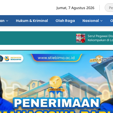
Jumat, 7 Agustus 2026
ran
Hukum & Kriminal
Olah Raga
Nasional
O
Seru! Pegawai Diskominfotik Kota Bima
Kekompakan di Lomba HUT RI