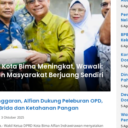
6 Ag
Pem
Nel
6 Ag
BPB
Kek
Be
6 Ag
Kor
Dom
 Kota Bima Meningkat, Wawali:
Pe
5 Ag
an Masyarakat Berjuang Sendiri
Din
Pah
Rei
5 Ag
Dew
Anggaran, Alfian Dukung Peleburan OPD,
Dor
5 Ag
Brida dan Ketahanan Pangan
Wal
3 Oktober 2025
Pe
a.- Wakil Ketua DPRD Kota Bima Alfian Indrawirawan menyatakan
5 Ag