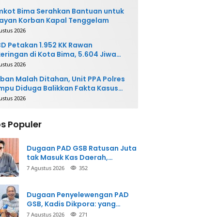
kot Bima Serahkan Bantuan untuk
ayan Korban Kapal Tenggelam
ustus 2026
D Petakan 1.952 KK Rawan
eringan di Kota Bima, 5.604 Jiwa
rpotensi Terdampak
ustus 2026
ban Malah Ditahan, Unit PPA Polres
pu Diduga Balikkan Fakta Kasus
nganiayaan
ustus 2026
s Populer
Dugaan PAD GSB Ratusan Juta
tak Masuk Kas Daerah,
Inspektorat Panggil Pihak
7 Agustus 2026
352
Terkait
Dugaan Penyelewengan PAD
GSB, Kadis Dikpora: yang
Bersangkutan Akui
7 Agustus 2026
271