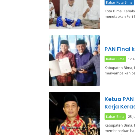
Kabar Kota Bima
Kota Bima, Kahaba
menetapkan Feri 
PAN Final 
Kabar Bima
12 A
Kabupaten Bima, 
menyampaikan pe
Ketua PAN
Kerja Ker
Kabar Bima
25 J
Kabupaten Bima, 
membenarkan bah