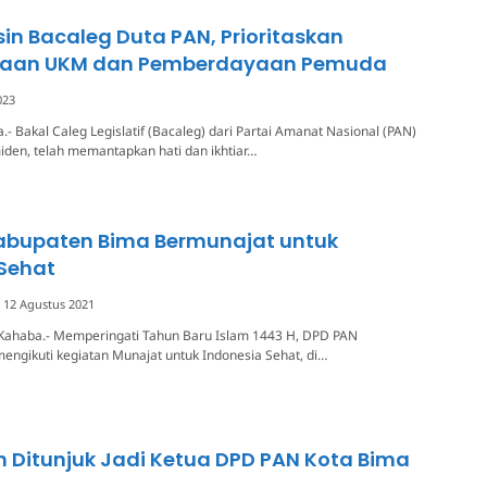
in Bacaleg Duta PAN, Prioritaskan
raan UKM dan Pemberdayaan Pemuda
023
.- Bakal Caleg Legislatif (Bacaleg) dari Partai Amanat Nasional (PAN)
den, telah memantapkan hati dan ikhtiar…
abupaten Bima Bermunajat untuk
 Sehat
12 Agustus 2021
Kahaba.- Memperingati Tahun Baru Islam 1443 H, DPD PAN
ngikuti kegiatan Munajat untuk Indonesia Sehat, di…
an Ditunjuk Jadi Ketua DPD PAN Kota Bima