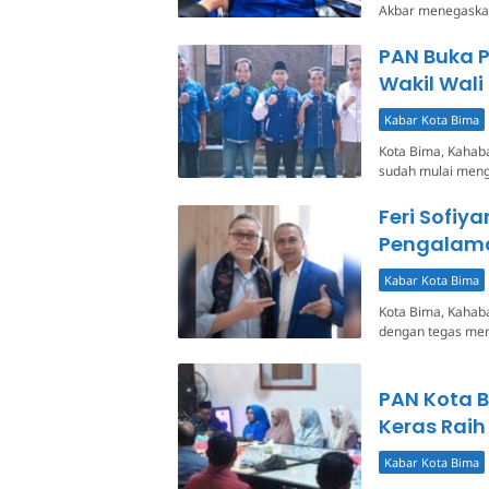
Akbar menegaskan
PAN Buka P
Wakil Wali
Kabar Kota Bima
Kota Bima, Kahaba
sudah mulai mengg
Feri Sofiy
Pengalama
Kabar Kota Bima
Kota Bima, Kahaba
dengan tegas men
PAN Kota B
Keras Rai
Kabar Kota Bima