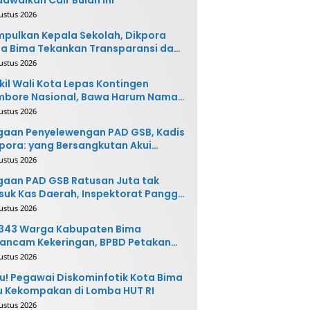
ustus 2026
pulkan Kepala Sekolah, Dikpora
a Bima Tekankan Transparansi dan
vasi
ustus 2026
il Wali Kota Lepas Kontingen
mbore Nasional, Bawa Harum Nama
ta Bima
ustus 2026
gaan Penyelewengan PAD GSB, Kadis
pora: yang Bersangkutan Akui
buatannya dan Siap
ustus 2026
ngembalikan Uang
aan PAD GSB Ratusan Juta tak
uk Kas Daerah, Inspektorat Panggil
ak Terkait
ustus 2026
.343 Warga Kabupaten Bima
ancam Kekeringan, BPBD Petakan
 Desa Rawan
ustus 2026
u! Pegawai Diskominfotik Kota Bima
 Kekompakan di Lomba HUT RI
ustus 2026