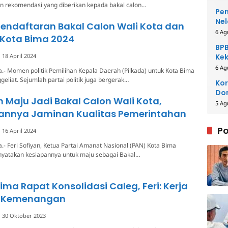
 rekomendasi yang diberikan kepada bakal calon…
Pem
Nel
endaftaran Bakal Calon Wali Kota dan
6 Ag
 Kota Bima 2024
BPB
18 April 2024
Kek
Be
6 Ag
.- Momen politik Pemilihan Kepala Daerah (Pilkada) untuk Kota Bima
eliat. Sejumlah partai politik juga bergerak…
Kor
Dom
an Maju Jadi Bakal Calon Wali Kota,
Pe
5 Ag
nnya Jaminan Kualitas Pemerintahan
Po
16 April 2024
.- Feri Sofiyan, Ketua Partai Amanat Nasional (PAN) Kota Bima
yatakan kesiapannya untuk maju sebagai Bakal…
ima Rapat Konsolidasi Caleg, Feri: Kerja
h Kemenangan
30 Oktober 2023