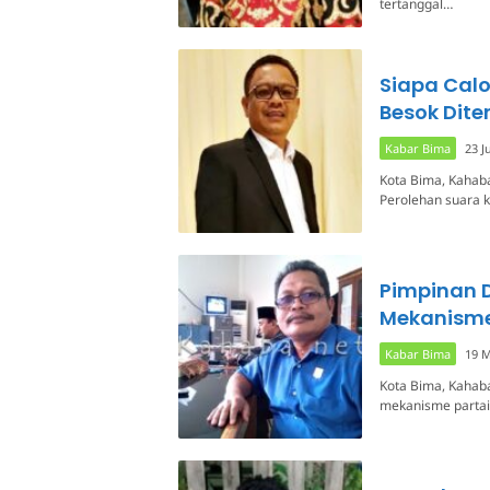
tertanggal…
Siapa Calo
Besok Dit
Kabar Bima
23 J
Kota Bima, Kahab
Perolehan suara 
Pimpinan D
Mekanisme
Kabar Bima
19 M
Kota Bima, Kahab
mekanisme partai 