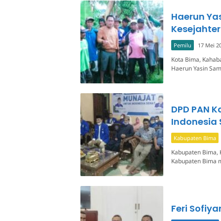
Haerun Yas
Kesejahte
Pemilu
17 Mei 2
Kota Bima, Kahaba
Haerun Yasin Sami
DPD PAN K
Indonesia
Kabupaten Bima
Kabupaten Bima, 
Kabupaten Bima me
Feri Sofiy