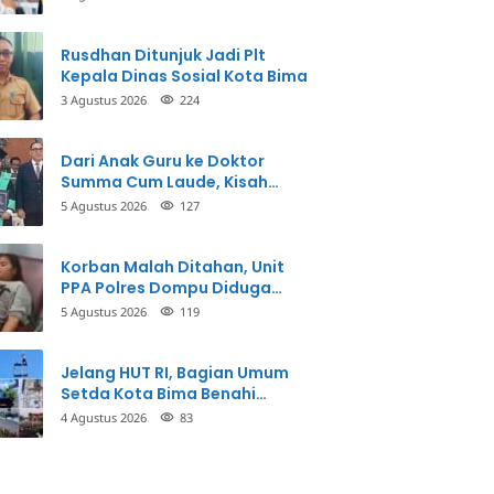
Perbuatannya dan Siap
Mengembalikan Uang
Rusdhan Ditunjuk Jadi Plt
Kepala Dinas Sosial Kota Bima
3 Agustus 2026
224
Dari Anak Guru ke Doktor
Summa Cum Laude, Kisah
Taman Firdaus Menginspirasi
5 Agustus 2026
127
Korban Malah Ditahan, Unit
PPA Polres Dompu Diduga
Balikkan Fakta Kasus
5 Agustus 2026
119
Penganiayaan
Jelang HUT RI, Bagian Umum
Setda Kota Bima Benahi
Kantor Pemkot
4 Agustus 2026
83