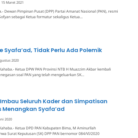
15 Maret 2021
.- Dewan Pimpinan Pusat (DPP) Partai Amanat Nasional (PAN), resmi
Sofyan sebagai Ketua formatur sekaligus Ketua…
ke Syafa’ad, Tidak Perlu Ada Polemik
gustus 2020
Kahaba.- Ketua DPW PAN Provinsi NTB H Muazzim Akbar kembali
negasan soal PAN yang telah mengeluarkan SK…
 Imbau Seluruh Kader dan Simpatisan
as Menangkan Syafa’ad
uni 2020
Kahaba.- Ketua DPD PAN Kabupaten Bima, M Aminurllah
wa Surat Keputusan (SK) DPP PAN bernomor 084/VI/2020