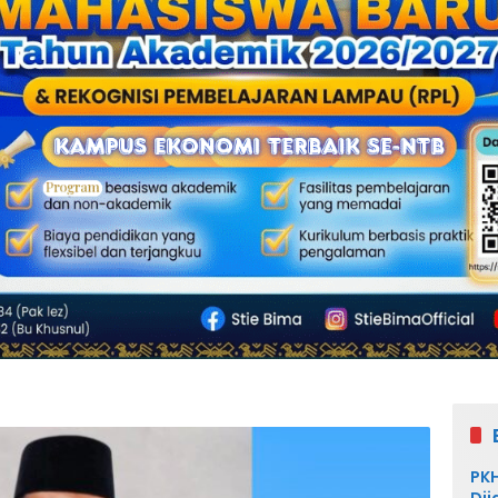
PKH
Dij