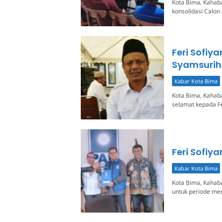
Kota Bima, Kahab
konsolidasi Calon
Feri Sofiy
Syamsurih
Kabar Kota Bima
Kota Bima, Kahab
selamat kepada Fe
Feri Sofiy
Kabar Kota Bima
Kota Bima, Kahaba
untuk periode men