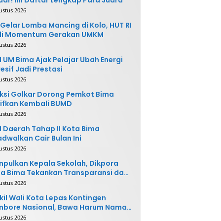
ustus 2026
Gelar Lomba Mancing di Kolo, HUT RI
di Momentum Gerakan UMKM
ustus 2026
 UM Bima Ajak Pelajar Ubah Energi
esif Jadi Prestasi
ustus 2026
ksi Golkar Dorong Pemkot Bima
ifkan Kembali BUMD
ustus 2026
 Daerah Tahap II Kota Bima
adwalkan Cair Bulan Ini
ustus 2026
pulkan Kepala Sekolah, Dikpora
a Bima Tekankan Transparansi dan
vasi
ustus 2026
il Wali Kota Lepas Kontingen
mbore Nasional, Bawa Harum Nama
ta Bima
ustus 2026