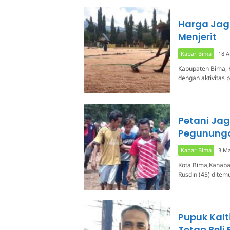
Harga Jagu
Menjerit
Kabar Bima
18 A
Kabupaten Bima, K
dengan aktivitas 
Petani Ja
Pegunung
Kabar Bima
3 Ma
Kota Bima,Kahaba
Rusdin (45) dite
Pupuk Kalt
Tetap Beli 