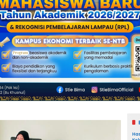
Has
Kel