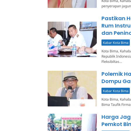
Kota Bima, Kahab
penyerapan jagun
Pastikan 
Rum Instr
dan Penin
Kabar Kota Bima
Kota Bima, Kahab
Republik Indonesi
Fleksibiltas…
Polemik Ha
Dompu Ga
Kabar Kota Bima
Kota Bima, Kahab
Bima Taufik Firm
Harga Jagu
Pemkot Bi