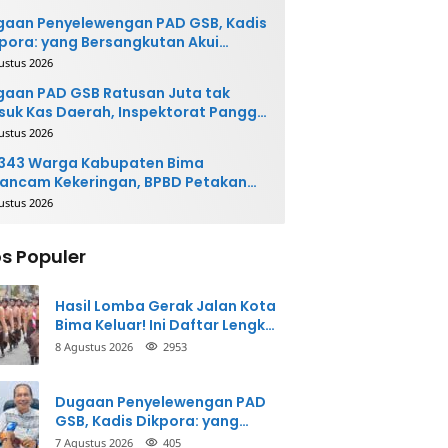
gaan Penyelewengan PAD GSB, Kadis
pora: yang Bersangkutan Akui
buatannya dan Siap
ustus 2026
ngembalikan Uang
aan PAD GSB Ratusan Juta tak
uk Kas Daerah, Inspektorat Panggil
ak Terkait
ustus 2026
.343 Warga Kabupaten Bima
ancam Kekeringan, BPBD Petakan
 Desa Rawan
ustus 2026
s Populer
Hasil Lomba Gerak Jalan Kota
Bima Keluar! Ini Daftar Lengkap
Para Juara
8 Agustus 2026
2953
Dugaan Penyelewengan PAD
GSB, Kadis Dikpora: yang
Bersangkutan Akui
7 Agustus 2026
405