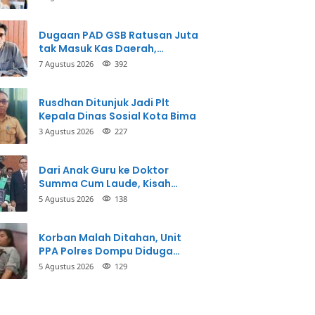
Perbuatannya dan Siap
Mengembalikan Uang
Dugaan PAD GSB Ratusan Juta
tak Masuk Kas Daerah,
Inspektorat Panggil Pihak
7 Agustus 2026
392
Terkait
Rusdhan Ditunjuk Jadi Plt
Kepala Dinas Sosial Kota Bima
3 Agustus 2026
227
Dari Anak Guru ke Doktor
Summa Cum Laude, Kisah
Taman Firdaus Menginspirasi
5 Agustus 2026
138
Korban Malah Ditahan, Unit
PPA Polres Dompu Diduga
Balikkan Fakta Kasus
5 Agustus 2026
129
Penganiayaan