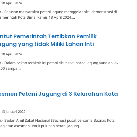
18 April 2024
.- Ratusan masyarakat petani jagung menggelar aksi demonstrasi di
emerintah Kota Bima, Kamis 18 April 2024….
ntut Pemerintah Tertibkan Pemilik
ung yang tidak Miliki Lahan Inti
18 April 2024
- Dalam pekan terakhir ini petani ribut soal harga jagung yang anjlok
.200 sampai…
esmen Petani Jagung di 3 Kelurahan Kota
13 Januari 2022
a.- Badan Amil Zakat Nasional (Baznas) pusat bersama Baznas Kota
egiatan asesmen untuk puluhan petani jagung…