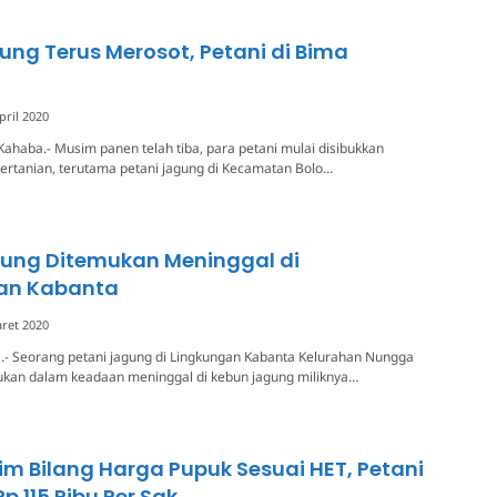
ng Terus Merosot, Petani di Bima
pril 2020
ahaba.- Musim panen telah tiba, para petani mulai disibukkan
pertanian, terutama petani jagung di Kecamatan Bolo…
gung Ditemukan Meninggal di
an Kabanta
ret 2020
.- Seorang petani jagung di Lingkungan Kabanta Kelurahan Nungga
mukan dalam keadaan meninggal di kebun jagung miliknya…
im Bilang Harga Pupuk Sesuai HET, Petani
Rp 115 Ribu Per Sak