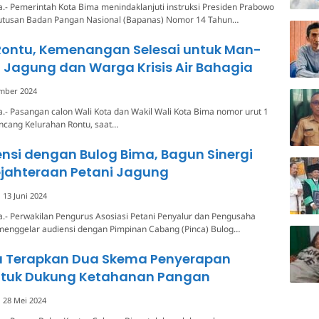
.- Pemerintah Kota Bima menindaklanjuti instruksi Presiden Prabowo
utusan Badan Pangan Nasional (Bapanas) Nomor 14 Tahun…
ontu, Kemenangan Selesai untuk Man-
ni Jagung dan Warga Krisis Air Bahagia
mber 2024
.- Pasangan calon Wali Kota dan Wakil Wali Kota Bima nomor urut 1
cang Kelurahan Rontu, saat…
nsi dengan Bulog Bima, Bagun Sinergi
ejahteraan Petani Jagung
13 Juni 2024
.- Perwakilan Pengurus Asosiasi Petani Penyalur dan Pengusaha
 menggelar audiensi dengan Pimpinan Cabang (Pinca) Bulog…
a Terapkan Dua Skema Penyerapan
tuk Dukung Ketahanan Pangan
28 Mei 2024