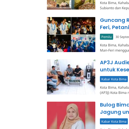
Kota Bima, Kahaba
Subianto dan Kep
Guncang R
Feri, Peta
Pemilu
30 Septe
Kota Bima, Kahaba
Man-Feri menggun
AP3J Audie
untuk Kes
Kabar Kota Bima
Kota Bima, Kahaba
(AP3J) Kota Bima
Bulog Bim
Jagung un
Kabar Kota Bima