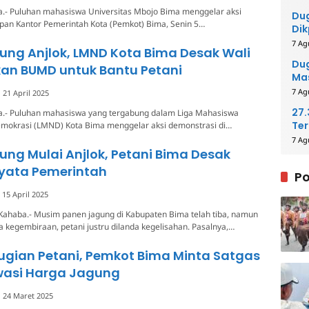
a.- Puluhan mahasiswa Universitas Mbojo Bima menggelar aksi
Du
pan Kantor Pemerintah Kota (Pemkot) Bima, Senin 5…
Dik
Per
7 Ag
ng Anjlok, LMND Kota Bima Desak Wali
Me
Dug
kan BUMD untuk Bantu Petani
Mas
Pih
7 Ag
21 April 2025
27
a.- Puluhan mahasiswa yang tergabung dalam Liga Mahasiswa
Ter
emokrasi (LMND) Kota Bima menggelar aksi demonstrasi di…
40
7 Ag
ng Mulai Anjlok, Petani Bima Desak
yata Pemerintah
Po
15 April 2025
Kahaba.- Musim panen jagung di Kabupaten Bima telah tiba, namun
 kegembiraan, petani justru dilanda kegelisahan. Pasalnya,…
ugian Petani, Pemkot Bima Minta Satgas
asi Harga Jagung
24 Maret 2025