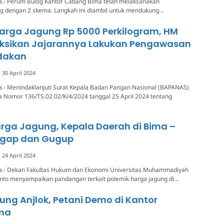
a.- Perum Bulog Kantor Cabang Bima telah melaksanakan
g dengan 2 skema. Langkah ini diambil untuk mendukung…
Harga Jagung Rp 5000 Perkilogram, HM
uksikan Jajarannya Lakukan Pengawasan
dakan
30 April 2024
a.- Menindaklanjuti Surat Kepala Badan Pangan Nasional (BAPANAS)
a Nomor 136/TS.02.02/K/4/2024 tanggal 25 April 2024 tentang
rga Jagung, Kepala Daerah di Bima –
gap dan Gugup
24 April 2024
a.- Dekan Fakultas Hukum dan Ekonomi Universitas Muhammadiyah
anto menyampaikan pandangan terkait polemik harga jagung di…
ng Anjlok, Petani Demo di Kantor
ma