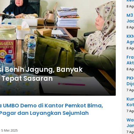
8 Ag
M3 
Ja
8 Ag
KKN
Agr
8 Ag
Fra
Akt
busi Benih Jagung, Banyak
8 Ag
 Tepat Sasaran
PKH
Dij
7 Ag
Kum
 UMBO Demo di Kantor Pemkot Bima,
Kot
Ino
7 Ag
Pagar dan Layangkan Sejumlah
Wak
Ja
5 Mei 2025
Ko
7 Ag