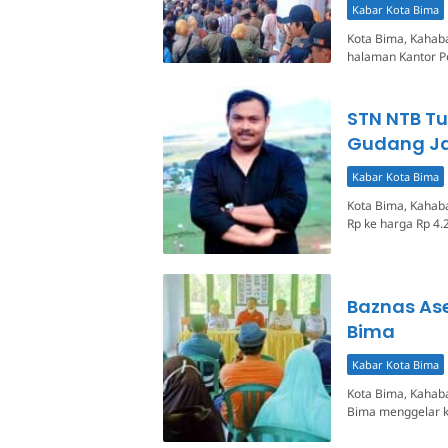
Kabar Kota Bima
Kota Bima, Kahaba
halaman Kantor P
STN NTB Tu
Gudang Jag
Kabar Kota Bima
Kota Bima, Kahaba.
Rp ke harga Rp 4
Baznas As
Bima
Kabar Kota Bima
Kota Bima, Kahab
Bima menggelar k