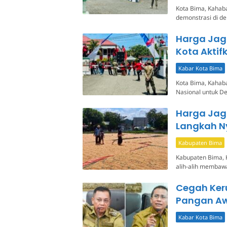
Kota Bima, Kahab
demonstrasi di de
Harga Jagu
Kota Aktif
Kabar Kota Bima
Kota Bima, Kahab
Nasional untuk D
Harga Jagu
Langkah N
Kabupaten Bima
Kabupaten Bima, 
alih-alih membawa
Cegah Ker
Pangan Aw
Kabar Kota Bima