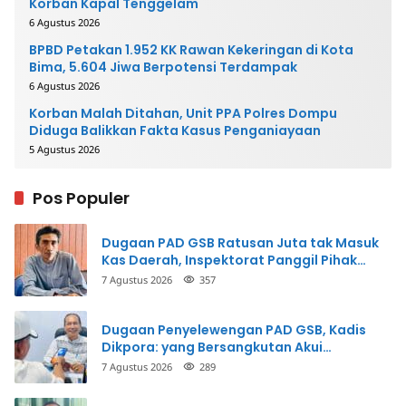
Korban Kapal Tenggelam
6 Agustus 2026
BPBD Petakan 1.952 KK Rawan Kekeringan di Kota
Bima, 5.604 Jiwa Berpotensi Terdampak
6 Agustus 2026
Korban Malah Ditahan, Unit PPA Polres Dompu
Diduga Balikkan Fakta Kasus Penganiayaan
5 Agustus 2026
Pos Populer
Dugaan PAD GSB Ratusan Juta tak Masuk
Kas Daerah, Inspektorat Panggil Pihak
Terkait
7 Agustus 2026
357
Dugaan Penyelewengan PAD GSB, Kadis
Dikpora: yang Bersangkutan Akui
Perbuatannya dan Siap Mengembalikan
7 Agustus 2026
289
Uang