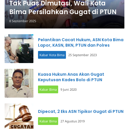
Tak Puas Dimutasi, Wali Kota
Bima Persilahkan Gugat di PTUN
8 September 2025
Pelantikan Cacat Hukum, ASN Kota Bima
Lapor, KASN, BKN, PTUN dan Polres
Kabar Kota Bima
25 September 2023
Kuasa Hukum Anas Akan Gugat
Keputusan Kades Bolo di PTUN
Kabar Bima
9 Juni 2020
Dipecat, 2 Eks ASN Tipikor Gugat di PTUN
Kabar Bima
27 Agustus 2019