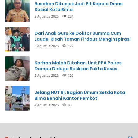
Rusdhan Ditunjuk Jadi Plt Kepala Dinas
Sosial Kota Bima
3 Agustus 2026
224
Dari Anak Guru ke Doktor Summa Cum
Laude, Kisah Taman Firdaus Menginspirasi
5 Agustus 2026
127
Korban Malah Ditahan, Unit PPA Polres
Dompu Diduga Balikkan Fakta Kasus
Penganiayaan
5 Agustus 2026
120
Jelang HUT RI, Bagian Umum Setda Kota
Bima Benahi Kantor Pemkot
4 Agustus 2026
83