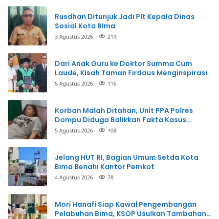
Rusdhan Ditunjuk Jadi Plt Kepala Dinas
Sosial Kota Bima
3 Agustus 2026
219
Dari Anak Guru ke Doktor Summa Cum
Laude, Kisah Taman Firdaus Menginspirasi
5 Agustus 2026
116
Korban Malah Ditahan, Unit PPA Polres
Dompu Diduga Balikkan Fakta Kasus
Penganiayaan
5 Agustus 2026
108
Jelang HUT RI, Bagian Umum Setda Kota
Bima Benahi Kantor Pemkot
4 Agustus 2026
78
Mori Hanafi Siap Kawal Pengembangan
Pelabuhan Bima, KSOP Usulkan Tambahan