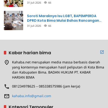
Dermaga Rp400 Miliar
31 Juli 2026
66
Soroti Maraknya Isu LGBT, BAPEMPERDA
DPRD Kota Bima Mulai Bahas Rancangan
Perda Pencegahan
31 Juli 2026
66
Kabar harian bima
Kahaba.net merupakan media massa berbasis daerah
yang kontennya merupakan hasil peliputan di Kota Bima
dan Kabupaten Bima. BADAN HUKUM PT. KABAR
HARIAN BIMA
081234978625 – 085338575986 (jam kerja)
kahaba.info@gmail.com
Kategori Terpopuler