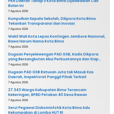
PKH Daerah Tahap II Kota Bima Dijadwalkan Cair
Bulan Ini
7 Agustus 2026
Kumpulkan Kepala Sekolah, Dikpora Kota Bima
Tekankan Transparansi dan Inovasi
7 Agustus 2026
Wakil Wali Kota Lepas Kontingen Jambore Nasional,
Bawa Harum Nama Kota Bima
7 Agustus 2026
Dugaan Penyelewengan PAD GSB, Kadis Dikpora:
yang Bersangkutan Akui Perbuatannya dan Siap
Mengembalikan Uang
7 Agustus 2026
Dugaan PAD GSB Ratusan Juta tak Masuk Kas
Daerah, Inspektorat Panggil Pihak Terkait
7 Agustus 2026
27.343 Warga Kabupaten Bima Terancam
Kekeringan, BPBD Petakan 40 Desa Rawan
7 Agustus 2026
Seru! Pegawai Diskominfotik Kota Bima Adu
Kekompakan di Lomba HUT RI