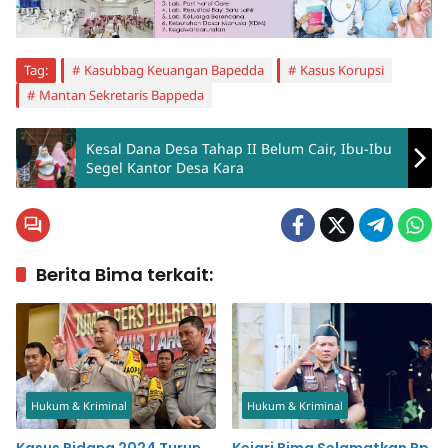
Tag:
Kasubbag Keuangan Bapedda
Kasus Korupsi
Mantan Sekretaris Bappeda
Kesal Dana Desa Tahap II Belum Cair, Ibu-Ibu
Segel Kantor Desa Kara
Berita Bima terkait:
Hukum & Kriminal
Hukum & Kriminal
Kasus Pidana 2024 Turun
Kejari Bima Selamatkan Rp