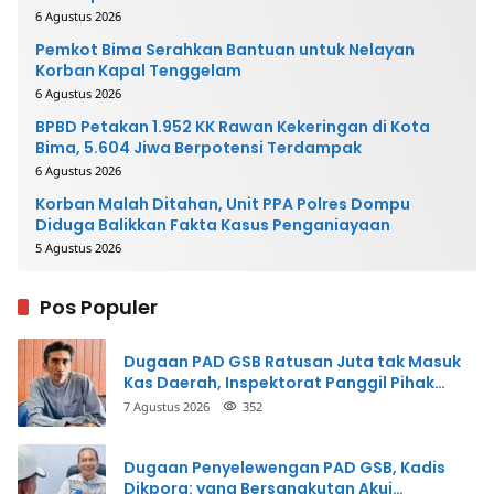
6 Agustus 2026
Pemkot Bima Serahkan Bantuan untuk Nelayan
Korban Kapal Tenggelam
6 Agustus 2026
BPBD Petakan 1.952 KK Rawan Kekeringan di Kota
Bima, 5.604 Jiwa Berpotensi Terdampak
6 Agustus 2026
Korban Malah Ditahan, Unit PPA Polres Dompu
Diduga Balikkan Fakta Kasus Penganiayaan
5 Agustus 2026
Pos Populer
Dugaan PAD GSB Ratusan Juta tak Masuk
Kas Daerah, Inspektorat Panggil Pihak
Terkait
7 Agustus 2026
352
Dugaan Penyelewengan PAD GSB, Kadis
Dikpora: yang Bersangkutan Akui