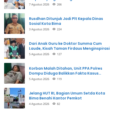
Perbuatannya dan Siap Mengembalikan
7 Agustus 2026
266
Uang
Rusdhan Ditunjuk Jadi Plt Kepala Dinas
Sosial Kota Bima
3 Agustus 2026
224
Dari Anak Guru ke Doktor Summa Cum
Laude, Kisah Taman Firdaus Menginspirasi
5 Agustus 2026
127
Korban Malah Ditahan, Unit PPA Polres
Dompu Diduga Balikkan Fakta Kasus
Penganiayaan
5 Agustus 2026
119
Jelang HUT RI, Bagian Umum Setda Kota
Bima Benahi Kantor Pemkot
4 Agustus 2026
82