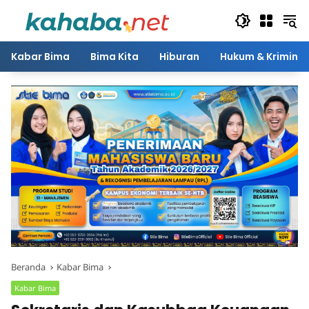
Langsung
ke
konten
Kabar Bima
Bima Kita
Hiburan
Hukum & Kriminal
Beranda
Kabar Bima
Kabar Bima