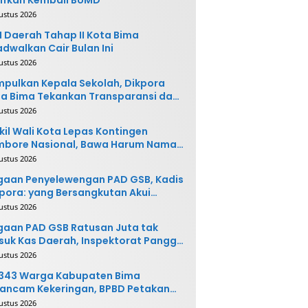
ustus 2026
 Daerah Tahap II Kota Bima
adwalkan Cair Bulan Ini
ustus 2026
pulkan Kepala Sekolah, Dikpora
a Bima Tekankan Transparansi dan
vasi
ustus 2026
il Wali Kota Lepas Kontingen
mbore Nasional, Bawa Harum Nama
ta Bima
ustus 2026
gaan Penyelewengan PAD GSB, Kadis
pora: yang Bersangkutan Akui
buatannya dan Siap
ustus 2026
ngembalikan Uang
aan PAD GSB Ratusan Juta tak
uk Kas Daerah, Inspektorat Panggil
ak Terkait
ustus 2026
.343 Warga Kabupaten Bima
ancam Kekeringan, BPBD Petakan
 Desa Rawan
ustus 2026