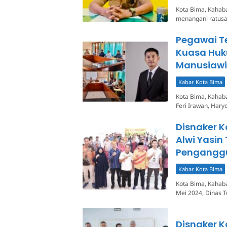
Kota Bima, Kahaba
menangani ratusa
Pegawai Te
Kuasa Huk
Manusiawi
Kabar Kota Bima
Kota Bima, Kahaba
Feri Irawan, Hary
Disnaker K
Alwi Yasin
Pengangg
Kabar Kota Bima
Kota Bima, Kahab
Mei 2024, Dinas 
Disnaker K