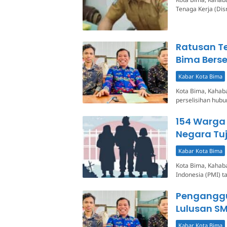
Tenaga Kerja (Di
Ratusan T
Bima Berse
Kabar Kota Bima
Kota Bima, Kahaba
perselisihan hubu
154 Warga 
Negara Tuj
Kabar Kota Bima
Kota Bima, Kahaba
Indonesia (PMI) t
Penganggu
Lulusan S
Kabar Kota Bima