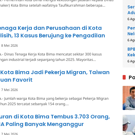
snaker) Kota Bima setelah wafatnya Taufikurrahman beberapa…
Ser
Adu
6 Ag
enaga Kerja dan Perusahaan di Kota
Pem
Nel
lisih, 13 Kasus Berujung ke Pengadilan
6 Ag
8 Mei 2026
BPB
.- Dinas Tenaga Kerja Kota Bima mencatat sekitar 300 kasus
Kek
ngan industrial terjadi sepanjang tahun 2025. Mayoritas…
Be
6 Ag
Kota Bima Jadi Pekerja Migran, Taiwan
Po
uan Favorit
7 Mei 2026
.- Jumlah warga Kota Bima yang bekerja sebagai Pekerja Migran
ahun 2025 tercatat sebanyak 154 orang….
ran di Kota Bima Tembus 3.703 Orang,
MA Paling Banyak Menganggur
7 Mei 2026