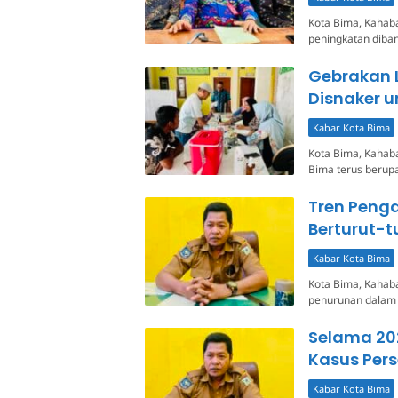
Kota Bima, Kahab
peningkatan diba
Gebrakan 
Disnaker u
Kabar Kota Bima
Kota Bima, Kahab
Bima terus berup
Tren Peng
Berturut-t
Kabar Kota Bima
Kota Bima, Kahab
penurunan dalam 
Selama 20
Kasus Pers
Kabar Kota Bima