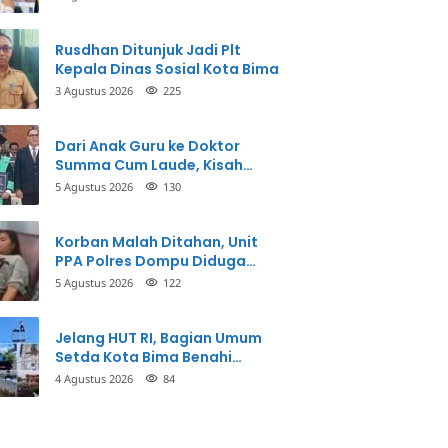
Perbuatannya dan Siap
Mengembalikan Uang
Rusdhan Ditunjuk Jadi Plt
Kepala Dinas Sosial Kota Bima
3 Agustus 2026
225
Dari Anak Guru ke Doktor
Summa Cum Laude, Kisah
Taman Firdaus Menginspirasi
5 Agustus 2026
130
Korban Malah Ditahan, Unit
PPA Polres Dompu Diduga
Balikkan Fakta Kasus
5 Agustus 2026
122
Penganiayaan
Jelang HUT RI, Bagian Umum
Setda Kota Bima Benahi
Kantor Pemkot
4 Agustus 2026
84