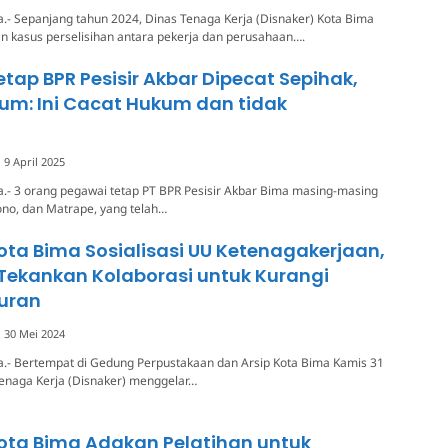
.- Sepanjang tahun 2024, Dinas Tenaga Kerja (Disnaker) Kota Bima
n kasus perselisihan antara pekerja dan perusahaan….
tap BPR Pesisir Akbar Dipecat Sepihak,
um: Ini Cacat Hukum dan tidak
9 April 2025
.- 3 orang pegawai tetap PT BPR Pesisir Akbar Bima masing-masing
ono, dan Matrape, yang telah…
ota Bima Sosialisasi UU Ketenagakerjaan,
 Tekankan Kolaborasi untuk Kurangi
uran
30 Mei 2024
a.- Bertempat di Gedung Perpustakaan dan Arsip Kota Bima Kamis 31
Tenaga Kerja (Disnaker) menggelar…
ota Bima Adakan Pelatihan untuk