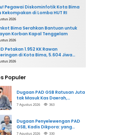
u! Pegawai Diskominfotik Kota Bima
 Kekompakan di Lomba HUT RI
ustus 2026
kot Bima Serahkan Bantuan untuk
ayan Korban Kapal Tenggelam
ustus 2026
D Petakan 1.952 KK Rawan
eringan di Kota Bima, 5.604 Jiwa
rpotensi Terdampak
ustus 2026
s Populer
Dugaan PAD GSB Ratusan Juta
tak Masuk Kas Daerah,
Inspektorat Panggil Pihak
7 Agustus 2026
363
Terkait
Dugaan Penyelewengan PAD
GSB, Kadis Dikpora: yang
Bersangkutan Akui
7 Agustus 2026
330