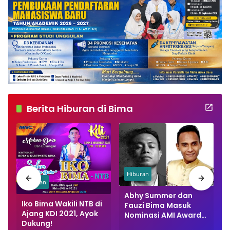
Berita Hiburan di Bima
Hiburan
Hiburan
i
Abhy Summer dan
Iko Bima Wakili NTB di
Fauzi Bima Masuk
Ajang KDI 2021, Ayok
Nominasi AMI Award
Dukung!
2021