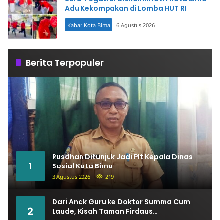
Adu Kekompakan di Lomba HUT RI
Kabar Kota Bima
6 Agustus 2026
Kabar
Harian
Bima
Berita Terpopuler
Rusdhan Ditunjuk Jadi Plt Kepala Dinas
1
Sosial Kota Bima
3 Agustus 2026
219
Dari Anak Guru ke Doktor Summa Cum
2
Laude, Kisah Taman Firdaus