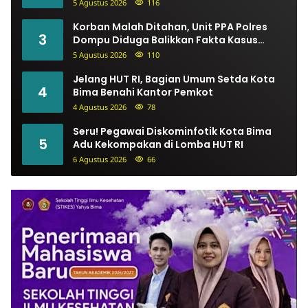
Menginspirasi
5 Agustus 2026
116
Korban Malah Ditahan, Unit PPA Polres
3
Dompu Diduga Balikkan Fakta Kasus
Penganiayaan
5 Agustus 2026
110
Jelang HUT RI, Bagian Umum Setda Kota
4
Bima Benahi Kantor Pemkot
4 Agustus 2026
78
Seru! Pegawai Diskominfotik Kota Bima
5
Adu Kekompakan di Lomba HUT RI
6 Agustus 2026
66