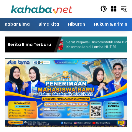
Langsung
ke
konten
Kabar Bima
Bima Kita
Hiburan
Hukum & Kriminal
Seru! Pegawai Diskominfotik Kota Bima Adu
Pemkot Bima S
Berita Bima Terbaru
Kekompakan di Lomba HUT RI
Nelayan Korba