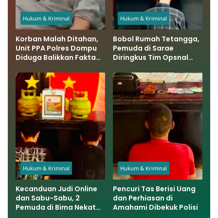
Hukum & Kriminal
Hukum & Kriminal
Korban Malah Ditahan,
Bobol Rumah Tetangga,
Unit PPA Polres Dompu
Pemuda di Sarae
Diduga Balikkan Fakta
Diringkus Tim Opsnal
Kasus Penganiayaan
Polsek Rasbar
Hukum & Kriminal
Hukum & Kriminal
Kecanduan Judi Online
Pencuri Tas Berisi Uang
dan Sabu-Sabu, 2
dan Perhiasan di
Pemuda di Bima Nekat
Amahami Dibekuk Polisi
Bobol Rumah dan