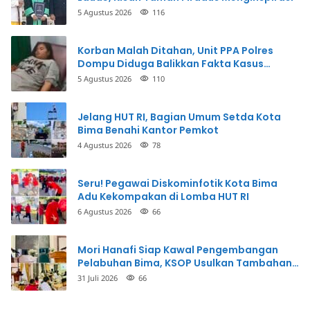
5 Agustus 2026
116
Korban Malah Ditahan, Unit PPA Polres
Dompu Diduga Balikkan Fakta Kasus
Penganiayaan
5 Agustus 2026
110
Jelang HUT RI, Bagian Umum Setda Kota
Bima Benahi Kantor Pemkot
4 Agustus 2026
78
Seru! Pegawai Diskominfotik Kota Bima
Adu Kekompakan di Lomba HUT RI
6 Agustus 2026
66
Mori Hanafi Siap Kawal Pengembangan
Pelabuhan Bima, KSOP Usulkan Tambahan
Dermaga Rp400 Miliar
31 Juli 2026
66